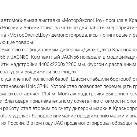
автомобильная выставка «МоторЭкспоШоу» прошла в Красно
з России и Узбекистана, за четыре дня работы мероприятие
, на «МоторЭкспоШоу» демонстрировались тюнинговые и р
вующие товары.
совместно с официальным дилером «Джак-Центр Красноярск
6 и JACN80. Компактный JACN56 показали в модификации 
риты надстройки 4400х2200х2200 мм. Фургон с распашным
пературы и выдвижной лестницей.
 с удлиненной колесной базой. Шасси снабдили бортовой 
тановкой Unic 374K. Устройство позволяет перемещать гру
млей составляет 11,4 м. Монтаж надстройки выполнен ко
и, благодаря привлекательному сочетанию стоимости, эко
 работу, стал вторым по счету дилером марки в Красноярск
Motors уделяет большое внимание продвижению марки и з
ях России. В этом году JAC продемонстрировал образцы те