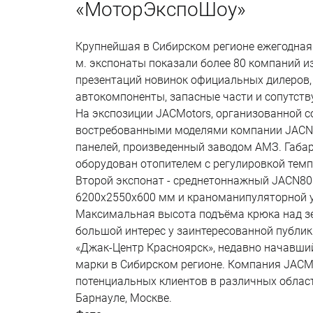
«МоторЭкспоШоу»
Крупнейшая в Сибирском регионе ежегодная 
м. экспонаты показали более 80 компаний и
презентаций новинок официальных дилеров
автокомпоненты, запасные части и сопутст
На экспозиции JACMotors, организованной 
востребованными моделями компании JACN5
панелей, произведенный заводом АМЗ. Габа
оборудован отопителем с регулировкой тем
Второй экспонат - среднетоннажный JACN80
6200х2550х600 мм и краноманипуляторной ус
Максимальная высота подъёма крюка над зе
большой интерес у заинтересованной публик
«Джак-Центр Красноярск», недавно начавший
марки в Сибирском регионе. Компания JAC
потенциальных клиентов в различных област
Барнауле, Москве.