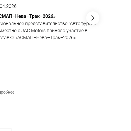
.04.2026
01.04.2026
СМАП–Нева–Трак–2026»
JAC N200 6
не имеющий
гиональное представительство "Автофургон"
Эксклюзивн
вместно с JAC Motors приняло участие в
совместно 
ставке «АСМАП–Нева–Трак–2026»
«АВМАтех» 
поворотной
шасси в се
рынке.
дробнее
Подробнее