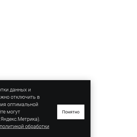
отки данных и
ожно отключить в
ния оптимальной
йте могут
Понятно
 Яндекс.Метрика).
политикой обработки