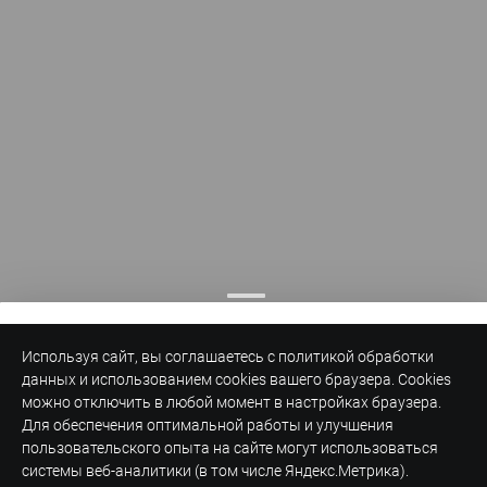
Используя сайт, вы соглашаетесь с политикой обработки
данных и использованием cookies вашего браузера. Cookies
можно отключить в любой момент в настройках браузера.
Для обеспечения оптимальной работы и улучшения
пользовательского опыта на сайте могут использоваться
системы веб-аналитики (в том числе Яндекс.Метрика).