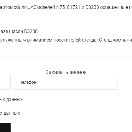
 автомобиля JACмоделей N75, C1721 и D3238 оснащенные 
;
базе шасси D3238.
луженным вниманием посетителей стенда. Стенд компании
Заказать звонок
Телефон
ых данных
х данных