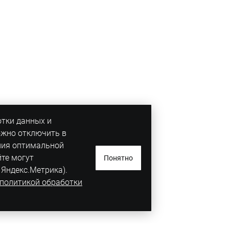
отки данных и
ожно отключить в
ния оптимальной
йте могут
Понятно
 Яндекс.Метрика).
политикой обработки