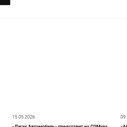
15.05.2026
09
«Джак Автомобиль» представит на COMvex
«А