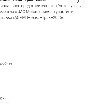
не имеющий
гиональное представительство "Автофургон"
Эксклюзивн
вместно с JAC Motors приняло участие в
совместно 
ставке «АСМАП–Нева–Трак–2026»
«АВМАтех» 
поворотной
шасси в се
рынке.
дробнее
Подробнее
иск)