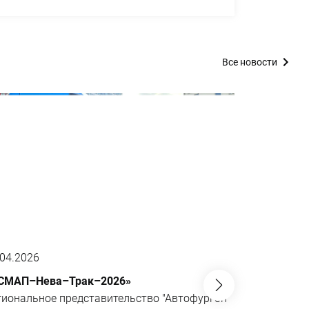
Все новости
.04.2026
01.04.2026
СМАП–Нева–Трак–2026»
JAC N200 6
не имеющий
гиональное представительство "Автофургон"