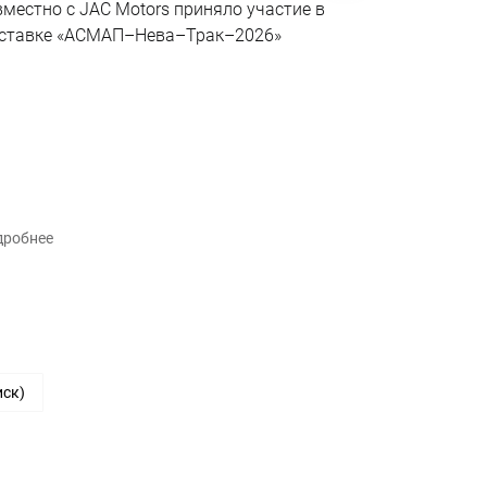
Эксклюзивн
вместно с JAC Motors приняло участие в
совместно 
ставке «АСМАП–Нева–Трак–2026»
«АВМАтех» 
поворотной
шасси в се
рынке.
дробнее
Подробнее
иск)