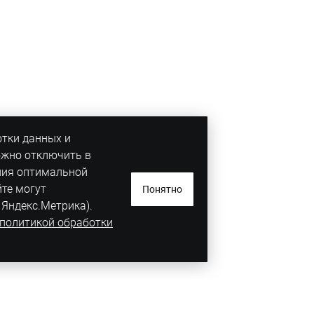
отки данных и
ожно отключить в
ния оптимальной
йте могут
Понятно
 Яндекс.Метрика).
политикой обработки