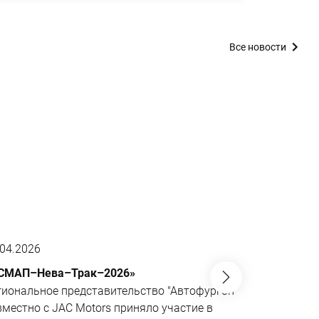
Все новости
.04.2026
01.04.2026
СМАП–Нева–Трак–2026»
JAC N200 6
не имеющий
гиональное представительство "Автофургон"
Эксклюзивн
вместно с JAC Motors приняло участие в