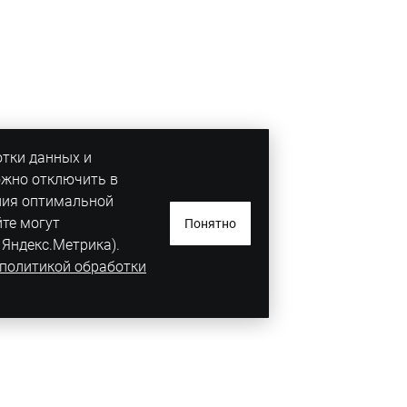
отки данных и
ожно отключить в
ния оптимальной
йте могут
Понятно
 Яндекс.Метрика).
политикой обработки