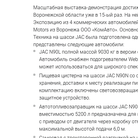
Масштабная выставка-демонстрация достиж
Воронежской области уже в 15-ый раз. На не
Экспозицию из 4 коммерческих автомобиле
Motors из Воронежа ООО «КомАвто». Основно
Техника на шасси JAC была подготовлена од
представлены следующие автомобили:
JAC N90L полной массой 9030 кг в версии
Автомобиль снабжен подогревателем Weba
может использоваться для широкого спект
Пищевая цистерна на шасси JAC N90N со с
хранения, доставки к месту реализации п
комплектацию включены световозвращающ
защитное устройство.
Автотопливозаправщик на шасси JAC N90S
вместимостью 5200 л предназначена для 
с приводом от двигателя через коробку о
максимальной высотой подачи 6,0 м.
Самосвал с трехсторонней разгрузкой н