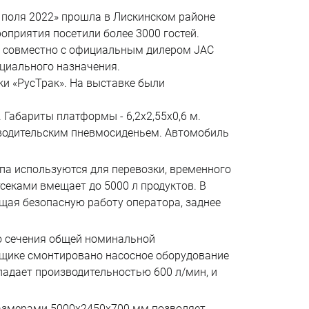
поля 2022» прошла в Лискинском районе
оприятия посетили более 3000 гостей.
и совместно с официальным дилером JAC
ециального назначения.
ки «РусТрак». На выставке были
Габариты платформы - 6,2х2,55х0,6 м.
 водительским пневмосиденьем. Автомобиль
па используются для перевозки, временного
секами вмещает до 5000 л продуктов. В
ая безопасную работу оператора, заднее
о сечения общей номинальной
вщике смонтировано насосное оборудование
ладает производительностью 600 л/мин, и
размерами 5000х2450х700 мм позволяет