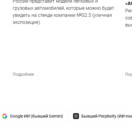
России представит модели легковых и
«А
грузовых автомобилей, которые можно будет
Ре
увидеть на стенде компании №G2.3 (уличная
со
экспозиция).
вы
Подробнее
По
Google ИИ (бывший Gemini)
Бывший Perplexity (ИИ-по