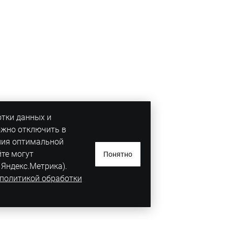
отки данных и
ожно отключить в
ния оптимальной
йте могут
Понятно
 Яндекс.Метрика).
политикой обработки