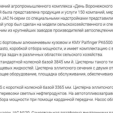
ений агропромышленного комплекса «День Воронежского 
й была представлена продукция и услуги 150 компаний, мер
й JAC N-серии со специальными надстройками представил
й упор был сделан на модели сельскохозяйственного и сп
ним из крупнейших заводов производителей автоспецтехни
 с бортовым алюминиевым кузовом и КМУ Palfinger РК6500. 
sto, коробкой отбора мощности, и имеет комплектацию с
ра задач в различных областях сельского хозяйства.
тандартной колесной базой 3845 мм й. Цистерны такого ти
ищевых жидкостей. Цистерна эллипсного сечения с двумя от
ее оборудование, площадка обслуживания, обеспечивающ
 с короткой колесной базой 3365 мм. Цистерна эллипсног
перевозки светлых нефтепродуктов. На автотопливозапра
тбора мощности при помощи карданной передачи. Насос об
а шасси JAC N120. Самосвальная платформа внутренними 