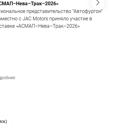
СМАП–Нева–Трак–2026»
JAC N200 6
не имеющий
гиональное представительство "Автофургон"
Эксклюзивн
вместно с JAC Motors приняло участие в
совместно 
ставке «АСМАП–Нева–Трак–2026»
«АВМАтех» 
поворотной
шасси в се
рынке.
дробнее
Подробнее
иск)