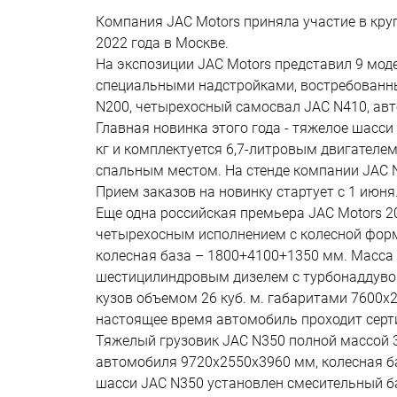
Компания JAC Motors приняла участие в кру
2022 года в Москве.
На экспозиции JAC Motors представил 9 мод
специальными надстройками, востребованным
N200, четырехосный самосвал JAC N410, авт
Главная новинка этого года - тяжелое шасс
кг и комплектуется 6,7-литровым двигателе
спальным местом. На стенде компании JAC 
Прием заказов на новинку стартует с 1 июня
Еще одна российская премьера JAC Motors 2
четырехосным исполнением с колесной форм
колесная база – 1800+4100+1350 мм. Масса
шестицилиндровым дизелем с турбонаддувом 
кузов объемом 26 куб. м. габаритами 7600х
настоящее время автомобиль проходит сер
Тяжелый грузовик JAC N350 полной массой 
автомобиля 9720х2550х3960 мм, колесная ба
шасси JAC N350 установлен смесительный ба