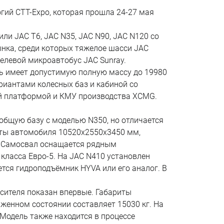
гий СТТ-Expo, которая прошла 24-27 мая
ли JAC T6, JAC N35, JAC N90, JAC N120 со
нка, среди которых тяжелое шасси JAC
елевой микроавтобус JAC Sunray.
ль имеет допустимую полную массу до 19980
риантами колесных баз и кабиной со
ой платформой и КМУ производства XCMG.
общую базу с моделью N350, но отличается
иты автомобиля 10520х2550х3450 мм,
. Самосвал оснащается рядным
класса Евро-5. На JAC N410 установлен
тся гидроподъёмник HYVA или его аналог. В
сителя показан впервые. Габариты
женном состоянии составляет 15030 кг. На
Модель также находится в процессе