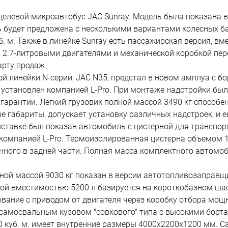
целевой микроавтобус JAC Sunray. Модель была показана в
 будет предложена с несколькими вариантами колесных ба
куб. м. Также в линейке Sunray есть пассажирская версия,
 2.7-литровыми двигателями и механической коробкой пер
арту продаж.
линейки N-серии, JAC N35, предстал в новом амплуа с бо
становлен компанией L-Pro. При монтаже надстройки был
арантии. Легкий грузовик полной массой 3490 кг способен 
е габариты, допускает установку различных надстроек, и
ставке был показан автомобиль с цистерной для транспор
омпанией L-Pro. Термоизолированная цистерна объемом 1,2 
нного в задней части. Полная масса комплектного автомоб
й массой 9030 кг показан в версии автотопливозаправщик
й вместимостью 5200 л базируется на короткобазном шас
вание с приводом от двигателя через коробку отбора мощ
 самосвальным кузовом "совкового" типа с высокими борт
0 куб. м. имеет внутренние размеры 4000х2200х1200 мм. Са