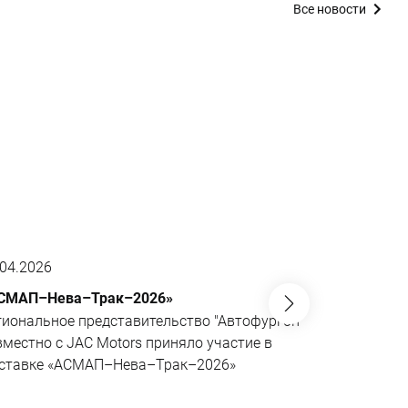
Все новости
.04.2026
01.04.2026
СМАП–Нева–Трак–2026»
JAC N200 6
не имеющий
гиональное представительство "Автофургон"
Эксклюзивн
вместно с JAC Motors приняло участие в
совместно 
ставке «АСМАП–Нева–Трак–2026»
«АВМАтех» 
поворотной