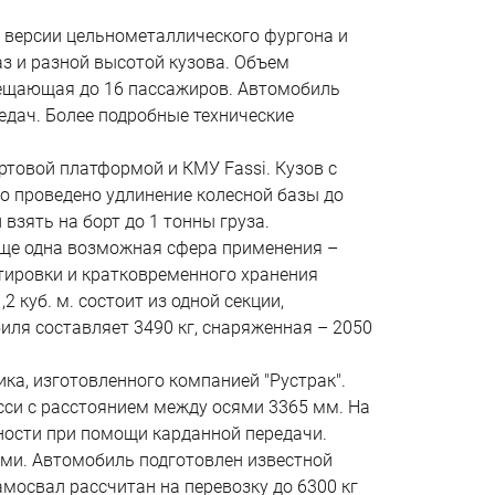
 версии цельнометаллического фургона и
з и разной высотой кузова. Объем
 вмещающая до 16 пассажиров. Автомобиль
едач. Более подробные технические
ртовой платформой и КМУ Fassi. Кузов с
о проведено удлинение колесной базы до
взять на борт до 1 тонны груза.
 еще одна возможная сфера применения –
тировки и кратковременного хранения
куб. м. состоит из одной секции,
иля составляет 3490 кг, снаряженная – 2050
а, изготовленного компанией "Рустрак".
си с расстоянием между осями 3365 мм. На
ности при помощи карданной передачи.
ами. Автомобиль подготовлен известной
мосвал рассчитан на перевозку до 6300 кг