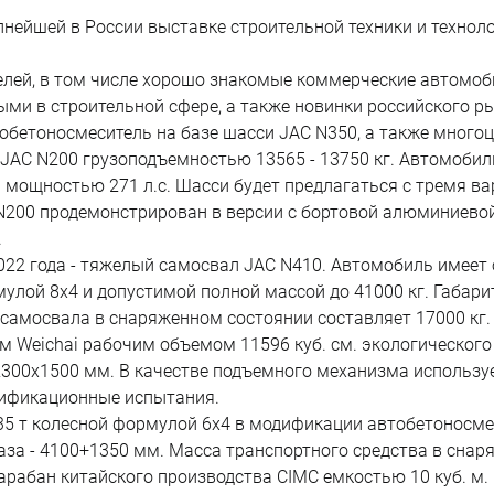
пнейшей в России выставке строительной техники и техноло
елей, в том числе хорошо знакомые коммерческие автомоби
и в строительной сфере, а также новинки российского ры
обетоносмеситель на базе шасси JAC N350, а также многоц
и JAC N200 грузоподъемностью 13565 - 13750 кг. Автомоби
м мощностью 271 л.с. Шасси будет предлагаться с тремя ва
N200 продемонстрирован в версии с бортовой алюминиев
.
022 года - тяжелый самосвал JAC N410. Автомобиль имеет 
улой 8х4 и допустимой полной массой до 41000 кг. Габар
 самосвала в снаряженном состоянии составляет 17000 кг
Weichai рабочим объемом 11596 куб. см. экологического 
2300х1500 мм. В качестве подъемного механизма используе
тификационные испытания.
35 т колесной формулой 6х4 в модификации автобетоносме
за - 4100+1350 мм. Масса транспортного средства в снаря
рабан китайского производства CIMC емкостью 10 куб. м. 