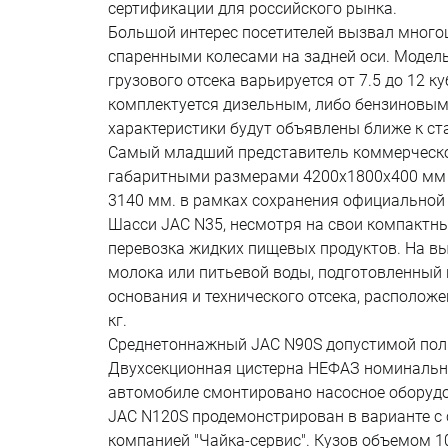
сертификации для российского рынка.
Большой интерес посетителей вызвал много
спаренными колесами на задней оси. Модель
грузового отсека варьируется от 7.5 до 12 
комплектуется дизельным, либо бензиновым
характеристики будут объявлены ближе к ст
Самый младший представитель коммерческой 
габаритными размерами 4200х1800х400 мм у
3140 мм. в рамках сохранения официальной г
Шасси JAC N35, несмотря на свои компактны
перевозка жидких пищевых продуктов. На вы
молока или питьевой воды, подготовленный к
основания и технического отсека, расположе
кг.
Среднетоннажный JAC N90S допустимой полно
Двухсекционная цистерна НЕФАЗ номинально
автомобиле смонтировано насосное оборудо
JAC N120S продемонстрирован в варианте с
компанией "Чайка-сервис". Кузов объемом 1