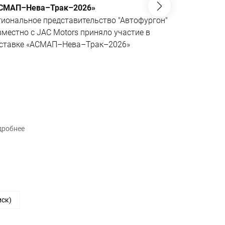
СМАП–Нева–Трак–2026»
JAC N200 6
не имеющий
гиональное представительство "Автофургон"
Эксклюзивн
вместно с JAC Motors приняло участие в
совместно 
ставке «АСМАП–Нева–Трак–2026»
«АВМАтех» 
поворотной
шасси в се
рынке.
дробнее
Подробнее
иск)