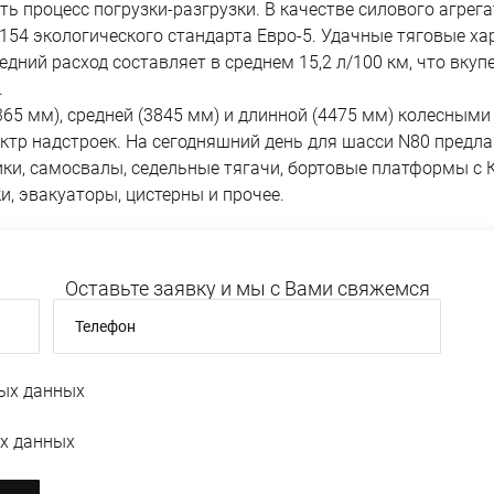
чить процесс погрузки-разгрузки. В качестве силового агре
5154 экологического стандарта Евро-5. Удачные тяговые х
редний расход составляет в среднем 15,2 л/100 км, что вк
.
3365 мм), средней (3845 мм) и длинной (4475 мм) колесны
ктр надстроек. На сегодняшний день для шасси N80 предл
ики, самосвалы, седельные тягачи, бортовые платформы с 
 эвакуаторы, цистерны и прочее.
Оставьте заявку и мы с Вами свяжемся
Телефон
ых данных
х данных