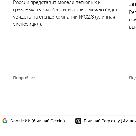
России представит модели легковых и
«А
грузовых автомобилей, которые можно будет
Ре
увидеть на стенде компании №G2.3 (уличная
со
экспозиция).
вы
Подробнее
По
Google ИИ (бывший Gemini)
Бывший Perplexity (ИИ-по