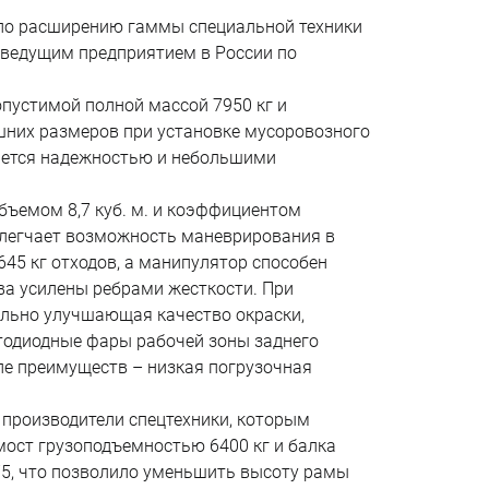
 по расширению гаммы специальной техники
с ведущим предприятием в России по
опустимой полной массой 7950 кг и
шних размеров при установке мусоровозного
чается надежностью и небольшими
бъемом 8,7 куб. м. и коэффициентом
облегчает возможность маневрирования в
45 кг отходов, а манипулятор способен
ова усилены ребрами жесткости. При
ельно улучшающая качество окраски,
етодиодные фары рабочей зоны заднего
ле преимуществ – низкая погрузочная
 производители спецтехники, которым
мост грузоподъемностью 6400 кг и балка
75, что позволило уменьшить высоту рамы