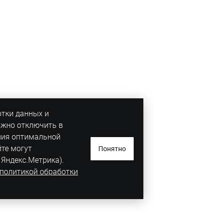
отки данных и
ожно отключить в
ния оптимальной
йте могут
Понятно
 Яндекс.Метрика).
политикой обработки