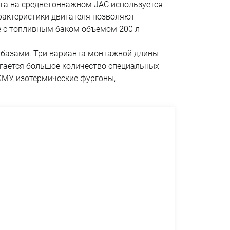
гата на среднетоннажном JAC используется
арактеристики двигателя позволяют
упе с топливным баком объемом 200 л
ми базами. Три варианта монтажной длины
агается большое количество специальных
КМУ, изотермические фургоны,