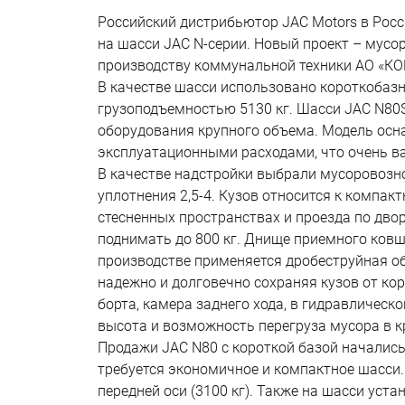
Российский дистрибьютор JAC Motors в Рос
на шасси JAC N-серии. Новый проект – мусо
производству коммунальной техники АО «К
В качестве шасси использовано короткобазн
грузоподъемностью 5130 кг. Шасси JAC N80S
оборудования крупного объема. Модель осн
эксплуатационными расходами, что очень ва
В качестве надстройки выбрали мусоровозно
уплотнения 2,5-4. Кузов относится к компа
стесненных пространствах и проезда по дво
поднимать до 800 кг. Днище приемного ковш
производстве применяется дробеструйная о
надежно и долговечно сохраняя кузов от ко
борта, камера заднего хода, в гидравличес
высота и возможность перегруза мусора в 
Продажи JAC N80 с короткой базой начались
требуется экономичное и компактное шасси.
передней оси (3100 кг). Также на шасси ус