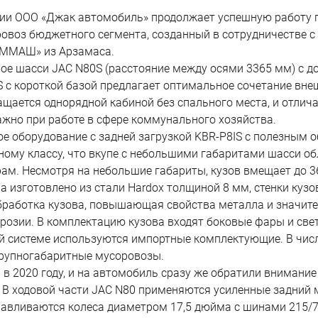
сии ООО «Джак автомобиль» продолжает успешную работу
ровоз бюджетного сегмента, созданный в сотрудничестве 
ОММАШ» из Арзамаса.
ое шасси JAC N80S (расстояние между осями 3365 мм) с д
 с короткой базой предлагает оптимальное сочетание вне
ащается однорядной кабиной без спального места, и отли
жно при работе в сфере коммунального хозяйства.
е оборудование с задней загрузкой KBR-P8IS с полезным о
ктному классу, что вкупе с небольшими габаритами шасси 
рам. Несмотря на небольшие габариты, кузов вмещает до 36
а изготовлено из стали Hardox толщиной 8 мм, стенки куз
бработка кузова, повышающая свойства металла и значит
ррозии. В комплектацию кузова входят боковые фары и св
кой системе используются импортные комплектующие. В чис
крупногабаритные мусоровозы.
 в 2020 году, и на автомобиль сразу же обратили внимание
 В ходовой части JAC N80 применяются усиленные задний 
танавливаются колеса диаметром 17,5 дюйма с шинами 215/