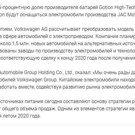
-процентную долю производителя батарей Gotion High-Tech C
n будут оснащаться электромобили производства JAC Moto
тием, Volkswagen AG рассчитывает преобразовать модель
 в сфере автомобилей с электроприводом. Компания плани
около 1,5 млн. новых автомобилей на альтернативных исто
вованы заводы по производству электромобилей и техноло
соответствующую сделку к концу 2020 года после получен
 Automobile Group Holding Co., Ltd., сказал: «Мы очень ра
билей Volkswagen Group. Китайские электромобили находя
аботать вместе, содействуя развитию рынка электромобил
сточниках питания сегодня составляют основу стратегии ра
 общего объема продаж. Одним из элементов стратегии яв
 летом 2020 года.