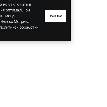
ожно отключить в
ния оптимальной
йте могут
Понятно
 Яндекс.Метрика).
политикой обработки
Таллинское шоссе, улица