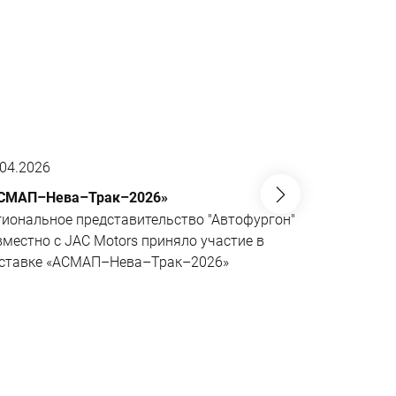
.04.2026
01.04.2026
СМАП–Нева–Трак–2026»
JAC N200 6
не имеющий
гиональное представительство "Автофургон"
Эксклюзивн
вместно с JAC Motors приняло участие в
совместно 
ставке «АСМАП–Нева–Трак–2026»
«АВМАтех» 
поворотной
шасси в се
рынке.